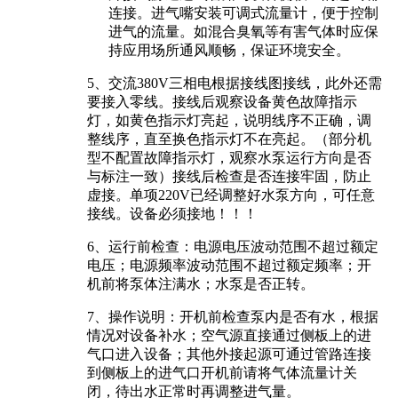
连接。进气嘴安装可调式流量计，便于控制
进气的流量。如混合臭氧等有害气体时应保
持应用场所通风顺畅，保证环境安全。
5、交流380V三相电根据接线图接线，此外还需
要接入零线。接线后观察设备黄色故障指示
灯，如黄色指示灯亮起，说明线序不正确，调
整线序，直至换色指示灯不在亮起。（部分机
型不配置故障指示灯，观察水泵运行方向是否
与标注一致）接线后检查是否连接牢固，防止
虚接。单项220V已经调整好水泵方向，可任意
接线。设备必须接地！！！
6、运行前检查：电源电压波动范围不超过额定
电压；电源频率波动范围不超过额定频率；开
机前将泵体注满水；水泵是否正转。
7、操作说明：开机前检查泵内是否有水，根据
情况对设备补水；空气源直接通过侧板上的进
气口进入设备；其他外接起源可通过管路连接
到侧板上的进气口开机前请将气体流量计关
闭，待出水正常时再调整进气量。