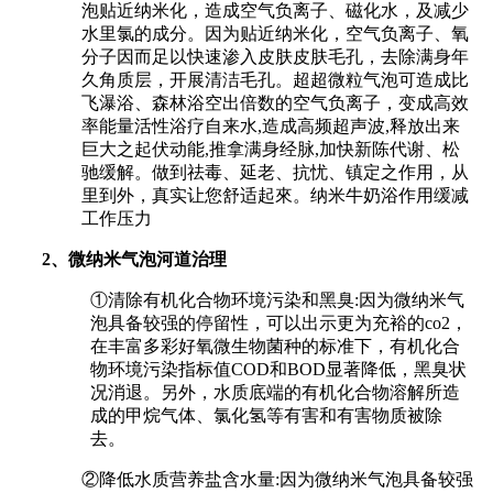
泡贴近纳米化，造成空气负离子、磁化水，及减少
水里氯的成分。因为贴近纳米化，空气负离子、氧
分子因而足以快速渗入皮肤皮肤毛孔，去除满身年
久角质层，开展清洁毛孔。超超微粒气泡可造成比
飞瀑浴、森林浴空出倍数的空气负离子，变成高效
率能量活性浴疗自来水,造成高频超声波,释放出来
巨大之起伏动能,推拿满身经脉,加快新陈代谢、松
驰缓解。做到祛毒、延老、抗忧、镇定之作用，从
里到外，真实让您舒适起來。纳米牛奶浴作用缓减
工作压力
2
、微纳米气泡河道治理
①清除有机化合物环境污染和黑臭:因为微纳米气
泡具备较强的停留性，可以出示更为充裕的co2，
在丰富多彩好氧微生物菌种的标准下，有机化合
物环境污染指标值COD和BOD显著降低，黑臭状
况消退。另外，水质底端的有机化合物溶解所造
成的甲烷气体、氯化氢等有害和有害物质被除
去。
②降低水质营养盐含水量:因为微纳米气泡具备较强