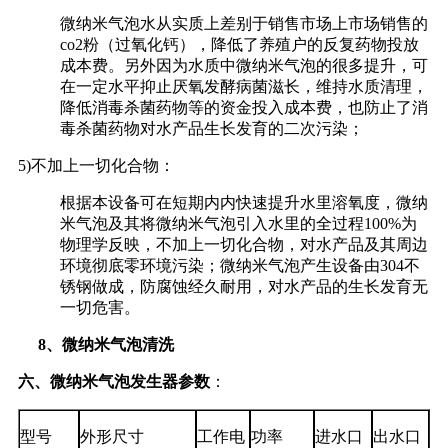
微纳米气泡水从实质上差别于销售市场上市场销售的
co2粉（过氧化钙），降低了养殖户的反复药物投放
成本费。另外因为水质中微纳米气泡的很多提升，可
在一定水平抑止厌氧发酵病菌滋长，维持水质清理，
降低消毒杀菌药物等的资金投入成本费，也防止了消
毒杀菌药物对水产品生长发育的二次污染；
5)不加上一切化合物：
根据本设备可在短期内内快速提升水里溶氧度，微纳
米气泡及其将微纳米气泡引入水里的全过程100%为
物理学反映，不加上一切化合物，对水产品及其周边
环境彻底零环境污染；微纳米气泡产生设备由304不
锈钢做成，防腐蚀经久耐用，对水产品的生长发育无
一切危害。
8
、微纳米气泡清洗
六、微纳米气泡发生器
参数
：
型号
外形尺寸
工作电
功率
进水口
出水口