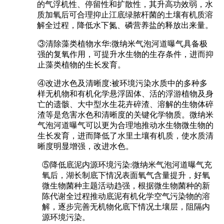
的气浮机性、停留性和扩散性，其升高功效弱，水
质加氧后可合理抑止江底绿脓杆菌的土壤有机质溶
解全过程，降低水下氮、磷营养盐的释放出来量。
③清除藻类植物水华:微纳米气泡河道曝气具备极
强的复氧作用，可提升水生物的生存条件，进而抑
止藻类植物的生长发育。
④改进水色及清晰度:被环境污染水质中的多种多
样无机物和有机化学悬浮固体、活的浮游植物及身
亡的遗骸、大中型水生花卉碎渣、溶解的生物体碎
渣等是危害水色和清晰度的关键化学物质。微纳米
气泡河道曝气可以更为合理地推动水生物微生物的
生长发育，进而降低了水里土壤有机质，使水质清
晰度明显增强，改进水色。
⑤降低底泥内源环境污染:微纳米气泡河道曝气充
氧后，湖长制底下情况表面氧气含量提升，好氧
微生物菌种主题活动趋强，根据微生物菌种的新
陈代谢全过程推动底泥有机化学空气污染物的溶
解，逐步完善无机物化底下情况土壤层，阻隔内
源环境污染。