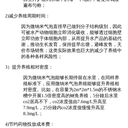
遍布匀称；
2)减少养殖周期时间：
因为微纳米气泡直徑早已做到分子结构级別，因此
可被水产动物细胞立即消化吸收，能够透过细胞壁
立即功效于体细胞內部，从而提升水产品的基础代
谢，推动生长发育，保持提早出塘，避峰发售，天
价市场销售；这类实际效果也巨大的减少了养殖中
的各种各样风险性；
3）提升养殖相对密度：
因为微纳米气泡能够长期停留在水里，在同样养
殖标准下，应用微纳米气泡养殖能够提升养殖相
对密度。比如，在容量为2m*2m*1.5m的不锈钢水
槽中开展1.5倍密度高的鲥鱼养殖，5分鐘后水里
co2居高不下，co2浓度值由7.6mg/L升高至
7.9mg/L，25分鐘内co2浓度值慢慢升高至
8.3mg/L；
4)节约药物投放成本费：