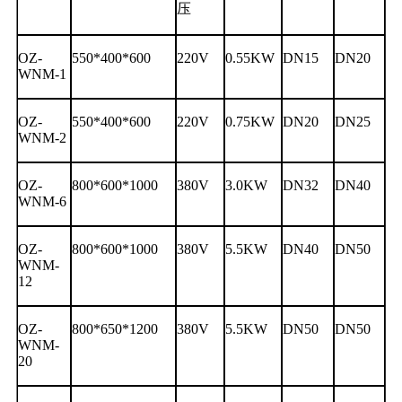
压
OZ-
550*400*600
220V
0.55KW
DN15
DN20
WNM-1
OZ-
550*400*600
220V
0.75KW
DN20
DN25
WNM-2
OZ-
800*600*1000
380V
3.0KW
DN32
DN40
WNM-6
OZ-
800*600*1000
380V
5.5KW
DN40
DN50
WNM-
12
OZ-
800*650*1200
380V
5.5KW
DN50
DN50
WNM-
20