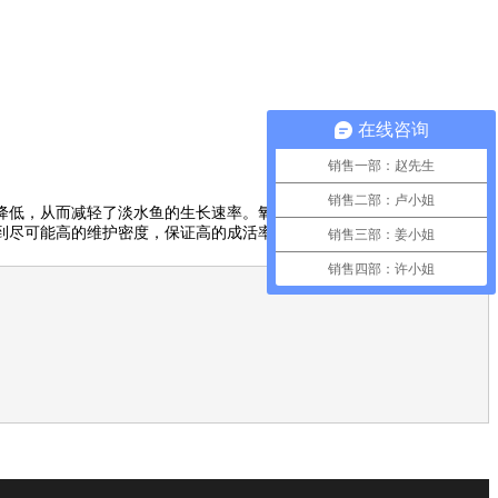
在线咨询
销售一部：赵先生
销售二部：卢小姐
低，从而减轻了淡水鱼的生长速率。氧含量在85%以上是水产养殖的理
到尽可能高的维护密度，保证高的成活率，提高升效率和利润。
销售三部：姜小姐
销售四部：许小姐