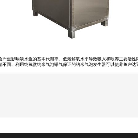
重影响淡水鱼的基本代谢率。低溶解氧水平导致吸入和喂养主要活性降
都不同。利用纯氧微纳米气泡曝气保证的纳米气泡发生器可以使养鱼户达